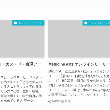
インフォメーション
インフォメーシ
ォーカス・ド・表現アー
Medicine Arts オンラインリトリ
2025年秋｜乙女座新月×秋分 オンラインリ
リート 【最強の二日間を逃さないでくだ
スとトラウマ・ヒーリング ＜
い！！】 9月22日：新月の夜から始まり、
すめです＞ □子どもや大人の
23日：秋分の日へとつながるオンラインリ
いる方 □トラウマケアの具体
リート。 この2日間は、半年〜1年先のあ
たい方 □心理・教育・福祉・
の現実を決めていくことになります。 2...
領域で働く方 □自分自身の回
を求めている方 ワーク...
2025年9月12日