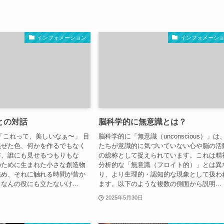
インフォメーション
インフォメーシ
との対話
脳科学的に無意識とは？
「これって、美しいなぁ〜」 目
脳科学的に「無意識（unconscious）」は
混ぜた色、何かを作るでもなく
たちが意識的に気づいていない心や脳の活
布、誰にも見せるつもりもな
の総称として捉えられています。これは精
のために生まれた小さな創造物
分析的な「無意識（フロイト的）」とは異
眺め、それに触れる時間が昔か
り、より生理的・認知的な現象として扱わ
なんの役にも立たないけ...
ます。以下のような複数の側面から説明...
2025年5月30日