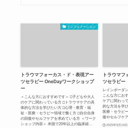
インフォメーション
トラウマフォーカス・ド・表現アー
トラウマフ
ツセラピー OneDayワークショップ
ツセラピー
ー
レインボーダン
こんな方におす
＜こんな方におすすめです＞ □子どもや大人
ケアに関わって
のケアに関わっている方 □トラウマケアの具
的な方法を学び
体的な方法を学びたい方 □心理・教育・福
医療・セラピー
祉・医療・セラピー領域で働く方 □自分自身
復やセルフケア
の回復やセルフケアを求めている方 ＜ワーク
ショップ内容＞ 米国で20年以上の臨床経...
2025年9月14日