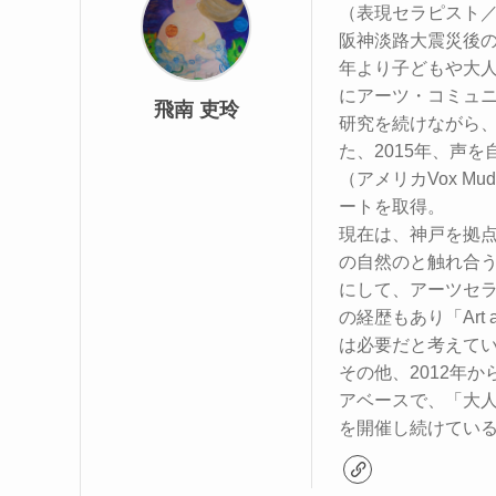
（表現セラピスト／V
阪神淡路大震災後の
年より子どもや大人
にアーツ・コミュ
飛南 吏玲
研究を続けながら
た、2015年、声
（アメリカVox M
ートを取得。
現在は、神戸を拠
の自然のと触れ合
にして、アーツセラ
の経歴もあり「Art
は必要だと考えて
その他、2012年か
アベースで、「大
を開催し続けてい