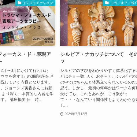
インフォメーション
ヨガ・オブ・ボ
フォーカス・ド・表現ア
シルビア・ナカッチについて そ
ー
２
2月〜3月にかけて行われた
シルビアの学びをわかりやすく体系化する
ウマを癒す!!」の3回講座を さ
とはチョー難しい。おそらく、シルビアの
解説していく内容となります。
の中ではちゃんと体系立てられているのだ
き、ジョーンズ美香さんにお願
思う。しかし、最初の何年かはワークを何
 より深く、本質的な内容を学
受けても、これとあれが、こう繋がっ
。 講座概要 日 時...
て・・・なんていう関係性もよくわからな
し...
2024年7月12日