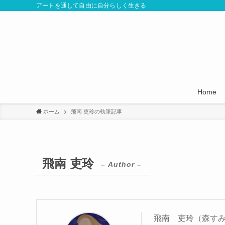
アートを通して自由に自分らしく生きる
Home
ホーム
飛南 吏玲の執筆記事
飛南 吏玲
– Author –
飛南 吏玲（森す