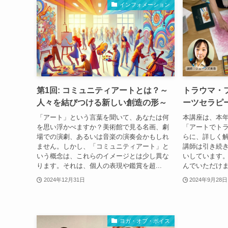
インフォメーション
第1回: コミュニティアートとは？～
トラウマ・
人々を結びつける新しい創造の形～
ーツセラピ
「アート」という言葉を聞いて、あなたは何
本講座は、本年
を思い浮かべますか？美術館で見る名画、劇
「アートでトラ
場での演劇、あるいは音楽の演奏会かもしれ
らに、詳しく
ません。しかし、「コミュニティアート」と
講師は引き続
いう概念は、これらのイメージとは少し異な
いしています。
ります。それは、個人の表現や鑑賞を超...
んでいただけます
2024年12月31日
2024年9月28日
ヨガ・オブ・ボイス