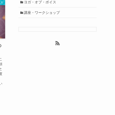
ヨガ・オブ・ボイス
イス
講座・ワークショップ
の
こ
頭
と
度
い