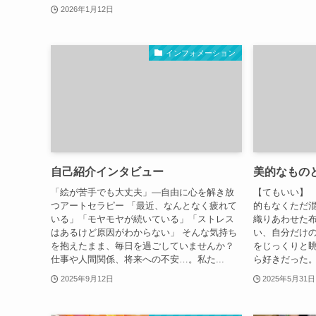
2026年1月12日
インフォメーション
自己紹介インタビュー
美的なもの
「絵が苦手でも大丈夫」—自由に心を解き放
【てもいい】 
つアートセラピー 「最近、なんとなく疲れて
的もなくただ
いる」「モヤモヤが続いている」「ストレス
織りあわせた
はあるけど原因がわからない」 そんな気持ち
い、自分だけ
を抱えたまま、毎日を過ごしていませんか？
をじっくりと
仕事や人間関係、将来への不安…。私た...
ら好きだった。
2025年9月12日
2025年5月31日