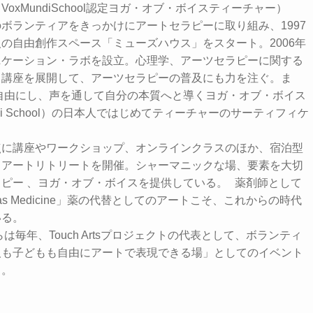
oxMundiSchool認定ヨガ・オブ・ボイスティーチャー）
ボランティアをきっかけにアートセラピーに取り組み、1997
の自由創作スペース「ミューズハウス」をスタート。2006年
ニケーション・ラボを設立。心理学、アーツセラピーに関する
、講座を展開して、アーツセラピーの普及にも力を注ぐ。ま
を自由にし、声を通して自分の本質へと導くヨガ・オブ・ボイス
udi School）の日本人ではじめてティーチャーのサーティフィケ
点に講座やワークショップ、オンラインクラスのほか、宿泊型
うアートリトリートを開催。シャーマニックな場、要素を大切
ピー 、ヨガ・オブ・ボイスを提供している。 薬剤師として
 as Medicine」薬の代替としてのアートこそ、これからの時代
いる。
らは毎年、Touch Artsプロジェクトの代表として、ボランティ
人も子どもも自由にアートで表現できる場」としてのイベント
る。